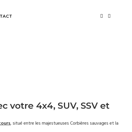
TACT
c votre 4x4, SUV, SSV et
tours
, s
itué entre les majestueuses Corbières sauvages et la